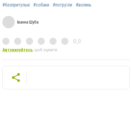
#безпритульні
#собаки
#потруїли
#волинь
Іванна Шуба
0,0
Авторизуйтесь
, щоб оцінити