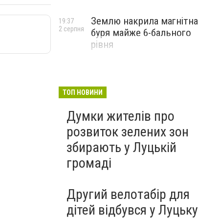
Землю накрила магнітна
19:37
2 серпня
буря майже 6-бального
рівня
ТОП НОВИНИ
Думки жителів про
розвиток зелених зон
збирають у Луцькій
громаді
Другий велотабір для
дітей відбувся у Луцьку