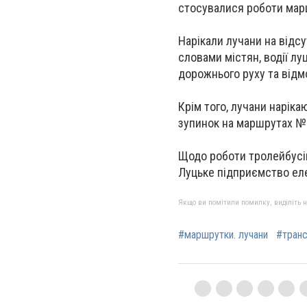
стосувалися роботи мар
Нарікали лучани на відсут
словами містян, водії л
дорожнього руху та відм
Крім того, лучани наріка
зупинок на маршрутах №1, 3,
Щодо роботи тролейбусів
Луцьке підприємство ел
Якщо ви помітили помилку, виділіть нео
#маршрутки. лучани
#транс