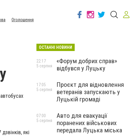
ова
Оголошення
ОСТАННІ НОВИНИ
«Форум добрих справ»
22:17
5 серпня
відбувся у Луцьку
у
Проєкт для відновлення
17:05
5 серпня
ветеранів запускають у
 автобусах
Луцькій громаді
Авто для евакуації
07:00
5 серпня
поранених військових
передала Луцька міська
дзвінків, які