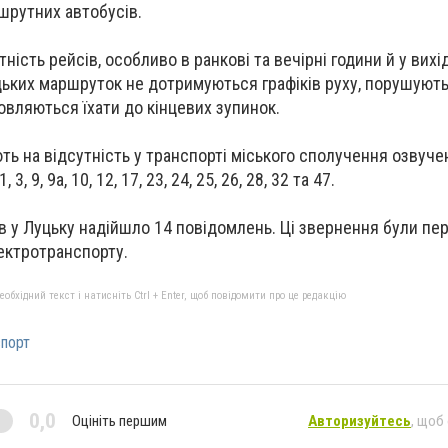
шрутних автобусів.
ність рейсів, особливо в ранкові та вечірні години й у вихід
уцьких маршруток не дотримуються графіків руху, порушуют
овляються їхати до кінцевих зупинок.
ють на відсутність у транспорті міського сполучення озвуче
 9, 9а, 10, 12, 17, 23, 24, 25, 26, 28, 32 та 47.
 у Луцьку надійшло 14 повідомлень. Ці звернення були пер
ектротранспорту.
бхідний текст і натисніть Ctrl + Enter, щоб повідомити про це редакцію
порт
0,0
Оцініть першим
Авторизуйтесь
, щоб