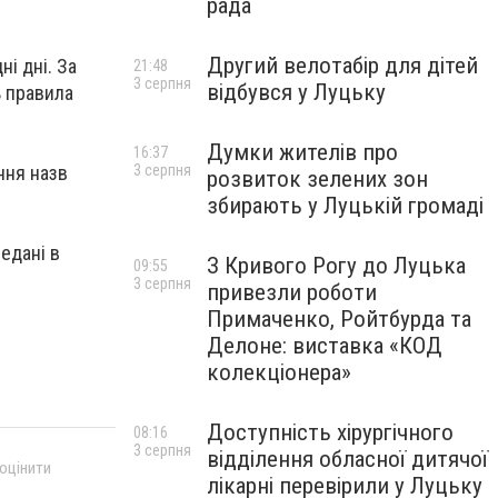
рада
Другий велотабір для дітей
ні дні. За
21:48
3 серпня
відбувся у Луцьку
ь правила
Думки жителів про
16:37
ння назв
3 серпня
розвиток зелених зон
збирають у Луцькій громаді
едані в
З Кривого Рогу до Луцька
09:55
3 серпня
привезли роботи
Примаченко, Ройтбурда та
Делоне: виставка «КОД
колекціонера»
Доступність хірургічного
08:16
3 серпня
відділення обласної дитячої
 оцінити
лікарні перевірили у Луцьку