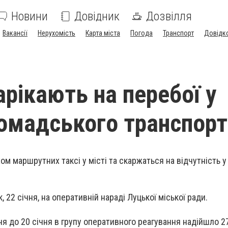
Новини
Довідник
Дозвілля
Вакансії
Нерухомість
Карта міста
Погода
Транспорт
Довідк
арікають на перебої у
ромадського транспорт
ом маршрутних таксі у місті та скаржаться на відчутність у
, 22 січня, на оперативній нараді Луцької міської ради.
чня до 20 січня в групу оперативного реагування надійшло 27 