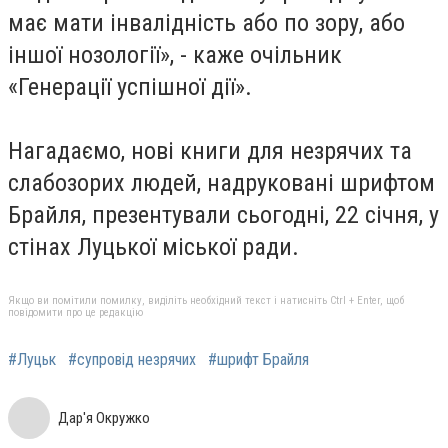
має мати інвалідність або по зору, або
іншої нозології», - каже очільник
«Генерації успішної дії».
Нагадаємо, нові книги для незрячих та
слабозорих людей, надруковані шрифтом
Брайля, презентували сьогодні, 22 січня, у
стінах Луцької міської ради.
Якщо ви помітили помилку, виділіть необхідний текст і натисніть Ctrl + Enter, щоб
повідомити про це редакцію
#Луцьк
#супровід незрячих
#шрифт Брайля
Дар'я Окружко