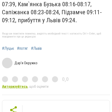
07:39, Кам`янка Бузька 08:16-08:17,
Сапіжанка 08:23-08:24, Підзамче 09:11-
09:12, прибуття у Львів 09:24.
Якщо ви помітили помилку, виділіть необхідний текст і натисніть Ctrl + Enter, щоб
повідомити про це редакцію
#Луцьк
#потяг
#Львів
Дар'я Окружко
0,0
Авторизуйтесь
, щоб оцінити