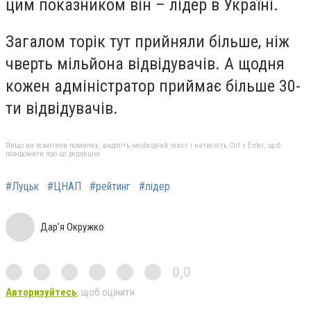
цим показником він – лідер в Україні.
Загалом торік тут прийняли більше, ніж
чверть мільйона відвідувачів. А щодня
кожен адміністратор приймає більше 30-
ти відвідувачів.
Якщо ви помітили помилку, виділіть необхідний текст і натисніть Ctrl + Enter, щоб
повідомити про це редакцію
#Луцьк
#ЦНАП
#рейтинг
#лідер
Дар'я Окружко
0,0
Авторизуйтесь
, щоб оцінити