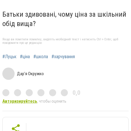
Батьки здивовані, чому ціна за шкільний
обід вища?
Якщо ви помітили помилку, виділіть необхідний текст і натисніть Ctrl + Enter, щоб
повідомити про це редакцію
#Луцьк
#ціна
#школа
#харчування
Дар'я Окружко
0,0
Авторизируйтесь
, чтобы оценить