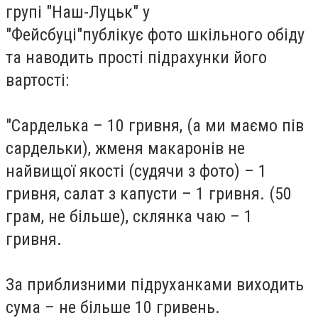
групі "Наш-Луцьк" у
"Фейсбуці"публікує фото шкільного обіду
та наводить прості підрахунки його
вартості:
"Сарделька – 10 гривня, (а ми маємо пів
сардельки), жменя макаронів не
найвищої якості (судячи з фото) – 1
гривня, салат з капусти – 1 гривня. (50
грам, не більше), склянка чаю – 1
гривня.
За приблизними підруханками виходить
сума – не більше 10 гривень.