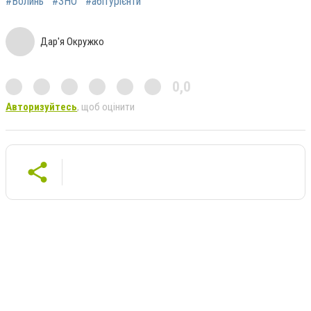
#Волинь
#ЗНО
#абітурієнти
Дар'я Окружко
0,0
Авторизуйтесь
, щоб оцінити