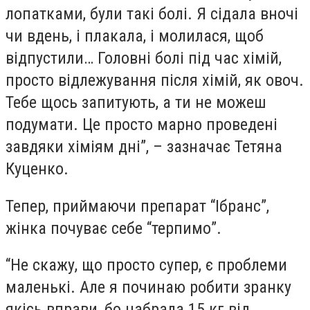
лопатками, були такі болі. Я сідала вночі
чи вдень, і плакала, і молилася, щоб
відпустили… Головні болі під час хімій,
просто відлежування після хімій, як овоч.
Тебе щось запитують, а ти не можеш
подумати. Це просто марно проведені
завдяки хіміям дні”, – зазначає Тетяна
Куценко.
Тепер, приймаючи препарат “Ібранс”,
жінка почуває себе “терпимо”.
“Не скажу, що просто супер, є проблеми
маленькі. Але я починаю робити зранку
якісь вправи, бо набрала 15 кг від