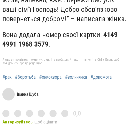
жила, напевно, вже… Бережи Вас усіх і
ваші сім’ї Господь! Добро обов’язково
повернеться добром!” – написала жінка.
Вона додала номер своєї картки:
4149
4991 1968 3579
.
Якщо ви помітили помилку, виділіть необхідний текст і натисніть Ctrl + Enter, щоб
повідомити про це редакцію
#рак
#боротьба
#онкохвора
#волинянка
#допомога
Іванна Шуба
0,0
Авторизуйтесь
, щоб оцінити