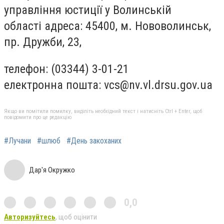
управління юстиції у Волинській
області адреса: 45400, м. Нововолинськ,
пр. Дружби, 23,
телефон: (03344) 3-01-21
електронна пошта:
vcs@nv.vl.drsu.gov.ua
Якщо ви помітили помилку, виділіть необхідний текст і натисніть Ctrl + Enter, щоб
повідомити про це редакцію
#Лучани
#шлюб
#День закоханих
Дар'я Окружко
0,0
Авторизуйтесь
, щоб оцінити