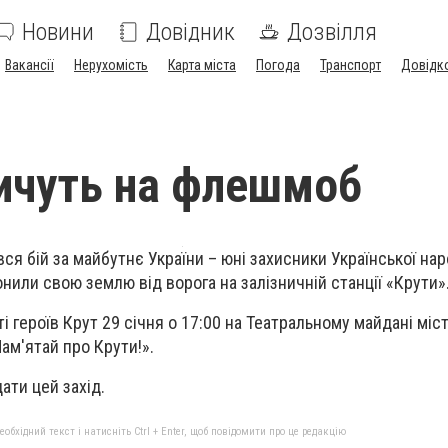
Новини
Довідник
Дозвілля
Вакансії
Нерухомість
Карта міста
Погода
Транспорт
Довідк
ичуть на флешмоб
вся бій за майбутнє України – юні захисники Української нар
нили свою землю від ворога на залізничній станції «Крути»
 героїв Крут 29 січня о 17:00 на Театральному майдані міс
м'ятай про Крути!».
ати цей захід.
бхідний текст і натисніть Ctrl + Enter, щоб повідомити про це редакцію