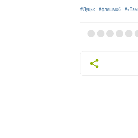
#Луцьк
#флешмоб
#«Пам'