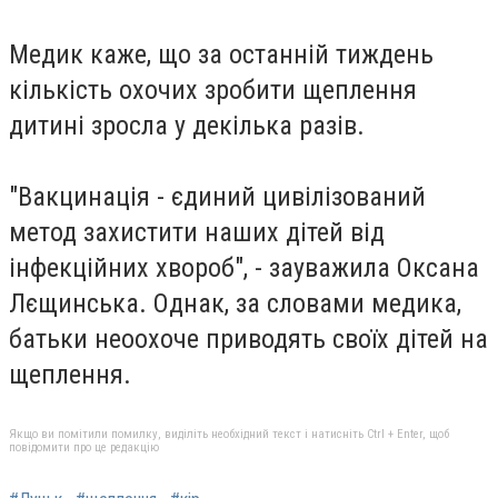
Медик каже, що за останній тиждень
кількість охочих зробити щеплення
дитині зросла у декілька разів.
"Вакцинація - єдиний цивілізований
метод захистити наших дітей від
інфекційних хвороб", - зауважила Оксана
Лєщинська. Однак, за словами медика,
батьки неоохоче приводять своїх дітей на
щеплення.
Якщо ви помітили помилку, виділіть необхідний текст і натисніть Ctrl + Enter, щоб
повідомити про це редакцію