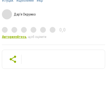
#Луцьк
#щеплення
#кір
Дар'я Окружко
0,0
Авторизуйтесь
, щоб оцінити