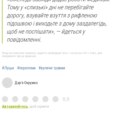
Тому у «слизькі» дні не перебігайте
дорогу, взувайте взуття з рифленою
підошвою і виходьте з дому заздалегідь,
щоб не поспішати», — йдеться у
повідомленні.
Якщо ви помітили помилку, виділіть необхідний текст і натисніть Ctrl + Enter, щоб
повідомити про це редакцію
#Луцьк
#переломи
#вуличні травми
Дар'я Окружко
0,0
Авторизуйтесь
, щоб оцінити