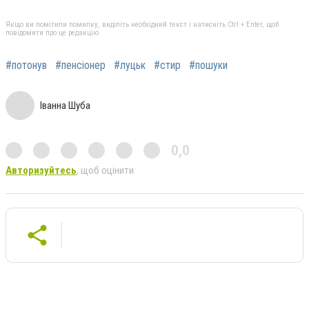
Якщо ви помітили помилку, виділіть необхідний текст і натисніть Ctrl + Enter, щоб
повідомити про це редакцію
#потонув
#пенсіонер
#луцьк
#стир
#пошуки
Іванна Шуба
0,0
Авторизуйтесь
, щоб оцінити