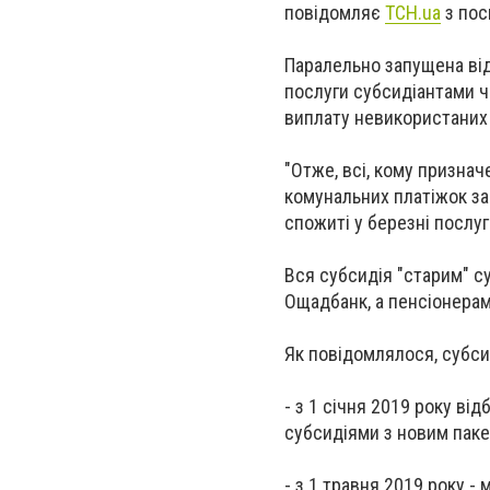
повідомляє
ТСН.ua
з пос
Паралельно запущена від
послуги субсидіантами ч
виплату невикористаних
"Отже, всі, кому признач
комунальних платіжок за 
спожиті у березні послуг
Вся субсидія "старим" 
Ощадбанк, а пенсіонерам
Як повідомлялося, субси
- з 1 січня 2019 року ві
субсидіями з новим пак
- з 1 травня 2019 року 