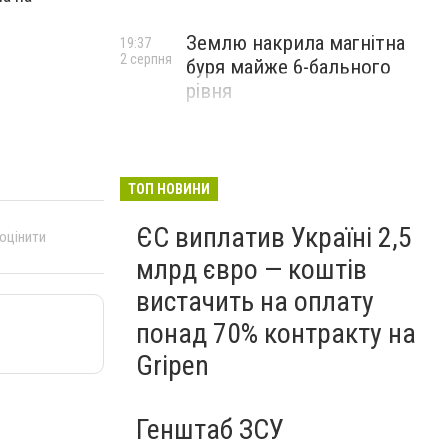
Землю накрила магнітна
19:37
2 серпня
буря майже 6-бального
рівня
ТОП НОВИНИ
ЄС виплатив Україні 2,5
 оцінити
млрд євро — коштів
вистачить на оплату
понад 70% контракту на
Gripen
Генштаб ЗСУ