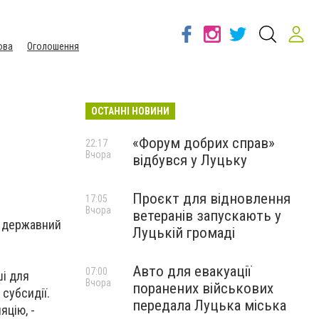
ова
Оголошення
ОСТАННІ НОВИНИ
«Форум добрих справ»
22:17
Вчора
відбувся у Луцьку
Проєкт для відновлення
17:05
Вчора
ветеранів запускають у
з державний
Луцькій громаді
Авто для евакуації
07:00
ші для
Вчора
поранених військових
субсидії.
передала Луцька міська
яцію, -