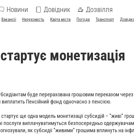
Новини
Довідник
Дозвілля
Вакансії
Нерухомість
Карта міста
Погода
Транспорт
Довідк
і стартує монетизація
субсидіантам буде перерахована грошовим переказом чере
 виплатить Пенсійний фонд одночасно з пенсією.
 стартує ще одна модель монетизації субсидій – "живі" гро
ні послуги виплачуватимуться безпосередньо одержувачам 
огнозували, як субсидії "живими" грошима вплинуть на інфл