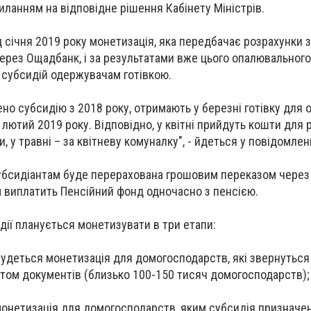
иланням на відповідне рішення Кабінету Міністрів.
 січня 2019 року монетизація, яка передбачає розрахунки 
ерез Ощадбанк, і за результатами вже цього опалювального
 субсидій одержувачам готівкою.
ено субсидію з 2018 року, отримають у березні готівку для 
лютий 2019 року. Відповідно, у квітні прийдуть кошти для 
и, у травні – за квітневу комуналку", - йдеться у повідомлен
субсидіантам буде перерахована грошовим переказом чере
 виплатить Пенсійний фонд одночасно з пенсією.
дії планується монетизувати в три етапи:
дбудеться монетизація для домогосподарств, які звернуться
етом документів (близько 100-150 тисяч домогосподарств)
- монетизація для домогосподарств, яким субсидія призначе