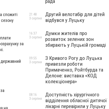
рада
Другий велотабір для дітей
за спожиті
21:48
3 серпня
відбувся у Луцьку
 сезону
Думки жителів про
16:37
оплати
3 серпня
розвиток зелених зон
розрахунку за
збирають у Луцькій громаді
ні.
З Кривого Рогу до Луцька
09:55
з державний
3 серпня
привезли роботи
Примаченко, Ройтбурда та
Делоне: виставка «КОД
колекціонера»
 за
Доступність хірургічного
08:16
;
3 серпня
відділення обласної дитячої
лікарні перевірили у Луцьку
на на