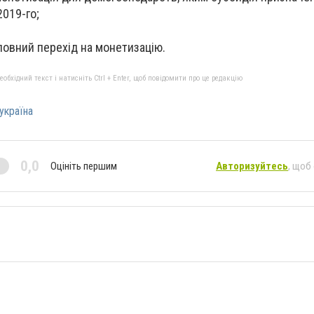
2019-го;
 повний перехід на монетизацію.
бхідний текст і натисніть Ctrl + Enter, щоб повідомити про це редакцію
україна
0,0
Оцініть першим
Авторизуйтесь
, щоб