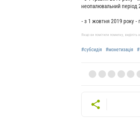
неопалювальний період 
- з 1 жовтня 2019 року -
Якщо ви помітили помилку, виділіть нео
#субсидія
#монетизація
#