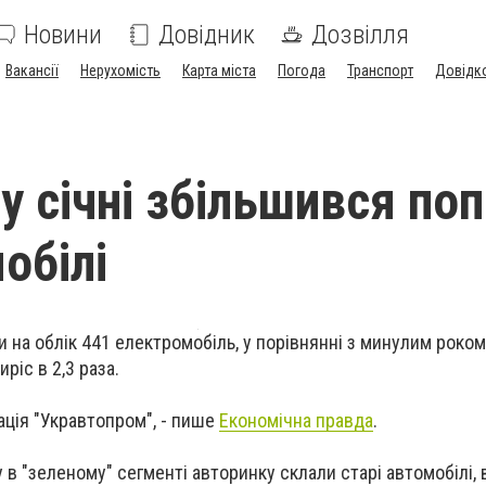
Новини
Довідник
Дозвілля
Вакансії
Нерухомість
Карта міста
Погода
Транспорт
Довідк
 у січні збільшився по
обілі
ли на облік 441 електромобіль, у порівнянні з минулим роко
иріс в 2,3 раза.
ація "Укравтопром", - пише
Економічна правда
.
у в "зеленому" сегменті авторинку склали старі автомобілі, 