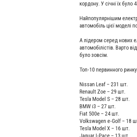
кордону. У січні їх було 
Найпопулярнішим електро
автомобіль цієї моделі 
А лідером серед нових е
автомобілістів. Варто ві
було зовсім.
Топ-10 первинного ринку
Nissan Leaf – 231 шт.
Renault Zoe – 29 шт.
Tesla Model S – 28 шт.
BMW i3 – 27 шт.
Fiat 500e – 24 шт.
Volkswagen е-Golf – 18 ш
Tesla Model X – 16 шт.
Jaguar I-Pace – 13 шт.