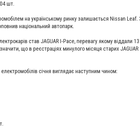
404 шт.
мобілем на українському ринку залишається Nissan Leaf. 
поповнив національний автопарк.
лектрокарів став JAGUAR I-Pace, перевагу якому віддали 13
дзначити, що в реєстраціях минулого місяця старих JAGUAR 
 електромобілів січня виглядає наступним чином:
т.