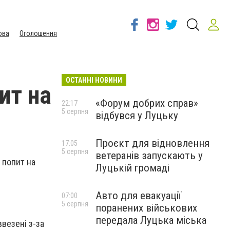
ова
Оголошення
ОСТАННІ НОВИНИ
пит на
«Форум добрих справ»
22:17
5 серпня
відбувся у Луцьку
Проєкт для відновлення
17:05
5 серпня
ветеранів запускають у
м попит на
Луцькій громаді
Авто для евакуації
07:00
5 серпня
поранених військових
передала Луцька міська
ввезені з-за