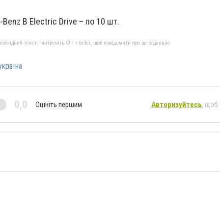
-Benz B Electric Drive – по 10 шт.
бхідний текст і натисніть Ctrl + Enter, щоб повідомити про це редакцію
укрвїна
0,0
Оцініть першим
Авторизуйтесь
, щоб