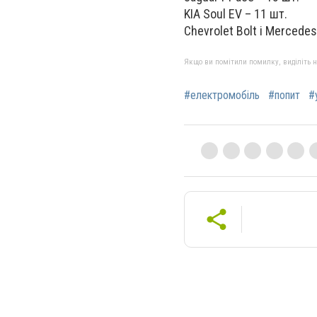
KIA Soul EV – 11 шт.
Chevrolet Bolt і Mercedes
Якщо ви помітили помилку, виділіть нео
#електромобіль
#попит
#