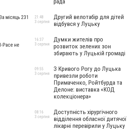
рада
Другий велотабір для дітей
За місяць 231
21:48
3 серпня
відбувся у Луцьку
Думки жителів про
16:37
I-Pace не
3 серпня
розвиток зелених зон
збирають у Луцькій громаді
З Кривого Рогу до Луцька
09:55
3 серпня
привезли роботи
Примаченко, Ройтбурда та
Делоне: виставка «КОД
колекціонера»
Доступність хірургічного
08:16
3 серпня
відділення обласної дитячої
лікарні перевірили у Луцьку