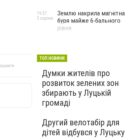
Землю накрила магнітна
19:37
2 серпня
буря майже 6-бального
рівня
ТОП НОВИНИ
 оцінити
Думки жителів про
розвиток зелених зон
збирають у Луцькій
громаді
Другий велотабір для
дітей відбувся у Луцьку