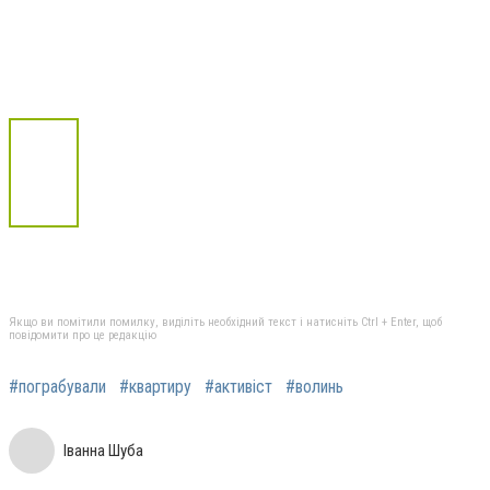
Якщо ви помітили помилку, виділіть необхідний текст і натисніть Ctrl + Enter, щоб
повідомити про це редакцію
#пограбували
#квартиру
#активіст
#волинь
Іванна Шуба