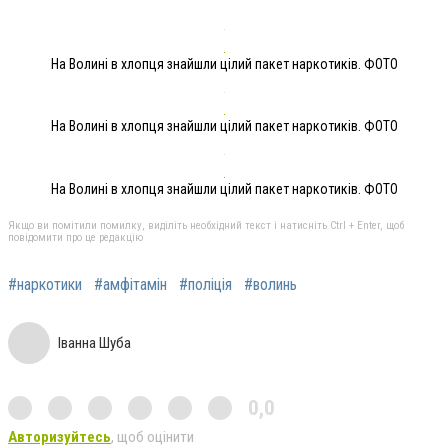
На Волині в хлопця знайшли цілий пакет наркотиків. ФОТО
На Волині в хлопця знайшли цілий пакет наркотиків. ФОТО
На Волині в хлопця знайшли цілий пакет наркотиків. ФОТО
Якщо ви помітили помилку, виділіть необхідний текст і натисніть Ctrl + Enter, щоб
повідомити про це редакцію
#наркотики
#амфітамін
#поліція
#волинь
Іванна Шуба
0,0
Авторизуйтесь
, щоб оцінити