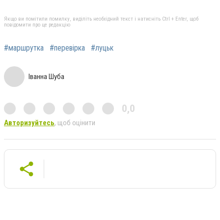
Якщо ви помітили помилку, виділіть необхідний текст і натисніть Ctrl + Enter, щоб
повідомити про це редакцію
#маршрутка
#перевірка
#луцьк
Іванна Шуба
0,0
Авторизуйтесь
, щоб оцінити