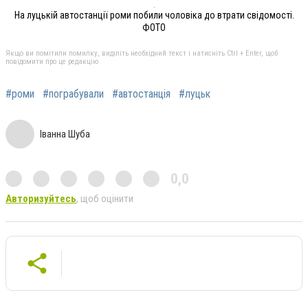
На луцькій автостанції роми побили чоловіка до втрати свідомості.
ФОТО
Якщо ви помітили помилку, виділіть необхідний текст і натисніть Ctrl + Enter, щоб
повідомити про це редакцію
#роми
#пограбували
#автостанція
#луцьк
Іванна Шуба
0,0
Авторизуйтесь
, щоб оцінити