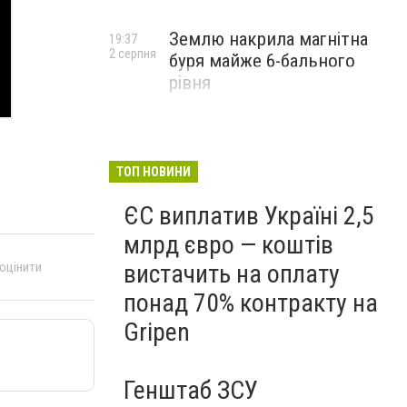
Землю накрила магнітна
19:37
2 серпня
буря майже 6-бального
рівня
ТОП НОВИНИ
ЄС виплатив Україні 2,5
млрд євро — коштів
 оцінити
вистачить на оплату
понад 70% контракту на
Gripen
Генштаб ЗСУ