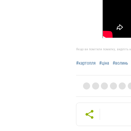
Якщо ви помітили помилку, виділіть нео
#картопля
#ціна
#волинь