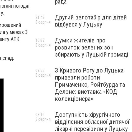
рада
погані погодні
у.
Другий велотабір для дітей
21:48
3 серпня
відбувся у Луцьку
 вирощений
ла у межах 3
менту АПК
Думки жителів про
16:37
3 серпня
розвиток зелених зон
збирають у Луцькій громаді
а спад.
З Кривого Рогу до Луцька
09:55
3 серпня
привезли роботи
Примаченко, Ройтбурда та
Делоне: виставка «КОД
колекціонера»
Доступність хірургічного
08:16
3 серпня
відділення обласної дитячої
лікарні перевірили у Луцьку