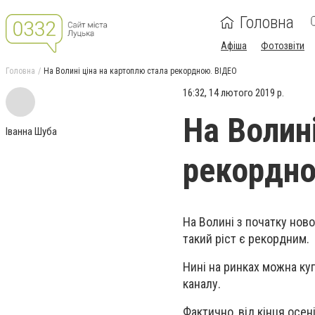
Головна
Афіша
Фотозвіти
Головна
На Волині ціна на картоплю стала рекордною. ВІДЕО
16:32, 14 лютого 2019 р.
На Волин
Іванна Шуба
рекордно
На Волині з початку ново
такий ріст є рекордним.
Нині на ринках можна куп
каналу.
Фактично, від кінця осе