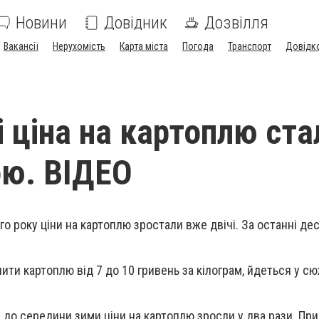
Новини
Довідник
Дозвілля
Вакансії
Нерухомість
Карта міста
Погода
Транспорт
Довідк
і ціна на картоплю ста
ю. ВІДЕО
го року ціни на картоплю зростали вже двічі. За останні де
ити картоплю від 7 до 10 гривень за кілограм, йдеться у сю
ні до середини зими ціни на картоплю зросли у два рази. Пр