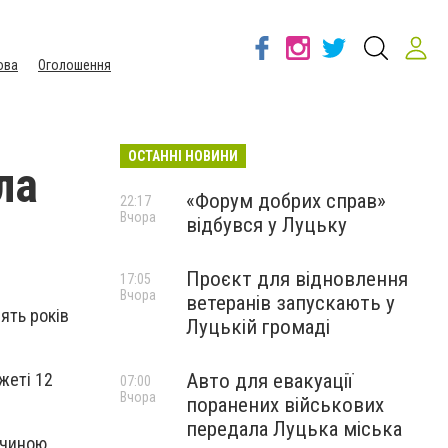
ова
Оголошення
ОСТАННІ НОВИНИ
ла
«Форум добрих справ»
22:17
Вчора
відбувся у Луцьку
Проєкт для відновлення
17:05
Вчора
ветеранів запускають у
сять років
Луцькій громаді
Авто для евакуації
жеті 12
07:00
Вчора
поранених військових
передала Луцька міська
ичиною