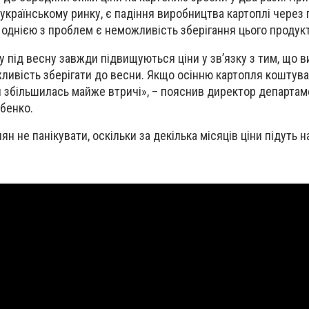
а українському ринку, є падіння виробництва картоплі через 
ж однією з проблем є неможливість зберігання цього продукт
пу під весну завжди підвищуються ціни у зв’язку з тим, що
ливість зберігати до весни. Якщо осінню картопля коштува
ни збільшилась майже втричі», – пояснив директор департа
рбенко.
н не панікувати, оскільки за декілька місяців ціни підуть н