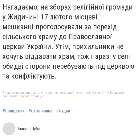
Нагадаємо, на зборах релігійної громади
у Жидичині 17 лютого місцеві
мешканці проголосували за перехід
сільського храму до Православної
церкви України. Утім, прихильники не
хочуть віддавати храм, тож наразі у селі
обидві сторони перебувають під церквою
та конфліктують.
Якщо ви помітили помилку, виділіть необхідний текст і натисніть Ctrl + Enter, щоб
повідомити про це редакцію
#священик
#стрілянина
#луцьк
Іванна Шуба