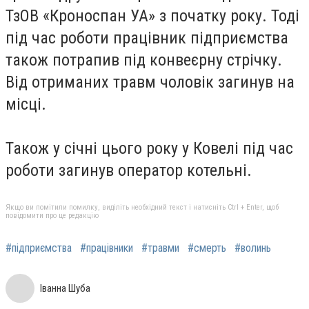
ТзОВ «Кроноспан УА» з початку року. Тоді
під час роботи працівник підприємства
також потрапив під конвеєрну стрічку.
Від отриманих травм чоловік загинув на
місці.
Також у січні цього року у Ковелі під час
роботи
загинув оператор котельні.
Якщо ви помітили помилку, виділіть необхідний текст і натисніть Ctrl + Enter, щоб
повідомити про це редакцію
#підприємства
#працівники
#травми
#смерть
#волинь
Іванна Шуба