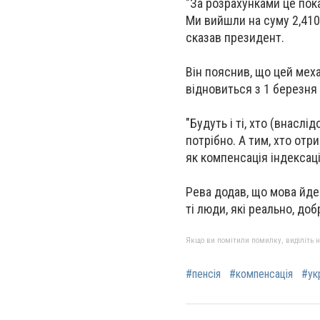
"За розрахунками це пок
Ми вийшли на суму 2,410 
сказав президент.
Він пояснив, що цей меха
відновиться з 1 березня
"Будуть і ті, хто (внасл
потрібно. А тим, хто отр
як компенсація індексаці
Рева додав, що мова йде 
ті люди, які реально, доб
Якщо ви помітили помилку, виділіть нео
#пенсія
#компенсація
#ук