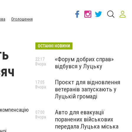
ова
Оголошення
ОСТАННІ НОВИНИ
ть
«Форум добрих справ»
22:17
Вчора
відбувся у Луцьку
сяч
Проєкт для відновлення
17:05
Вчора
ветеранів запускають у
Луцькій громаді
ь компенсацію
Авто для евакуації
07:00
Вчора
поранених військових
передала Луцька міська
ної