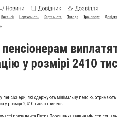
Новини
Довідник
Дозвілля
Вакансії
Нерухомість
Карта міста
Погода
Транспорт
Довідк
нь
і пенсіонерам виплатя
цію у розмірі 2410 ти
оку пенсіонери, які одержують мінімальну пенсію, отримают
ю у розмірі 2,410 тисяч гривень.
а участі президента
Петра Порошенка
заявив міністр соціаль