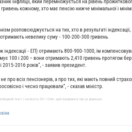
азник інфляції, який перемножується на рівень прожитковог
гривень кожному, хто має пенсію нижче мінімальної і мініма
нізм розповсюджується на тих, хто в результаті індексації,
 отримають невелику суму - 100-200-300 гривень.
ідок індексації - ЕП) отримають 800-900-1000, їм компенсовув
имує 100 і 200 – вони отримають 2,410 гривень протягом бер
ї 2015-2016 років", - заявив президент.
не про всіх пенсіонерів, а про тих, які мають повний страх
росовісно і чесно працювали", - сказав міністр.
бхідний текст і натисніть Ctrl + Enter, щоб повідомити про це редакцію
раїна