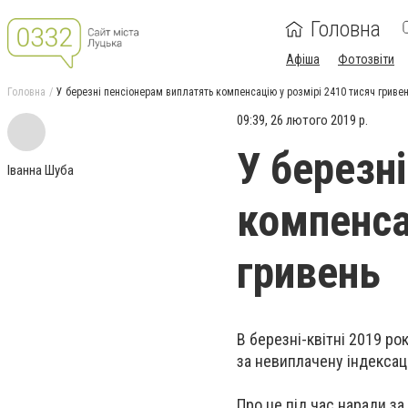
Головна
Афіша
Фотозвіти
Головна
У березні пенсіонерам виплатять компенсацію у розмірі 2410 тисяч гриве
09:39, 26 лютого 2019 р.
У березн
Іванна Шуба
компенса
гривень
В березні-квітні 2019 р
за невиплачену індексаці
Про це під час наради з