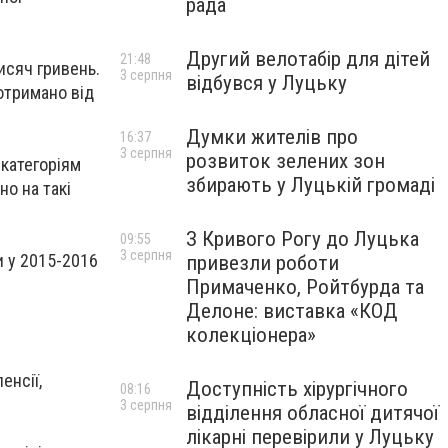
рада
Другий велотабір для дітей
21:48
тисяч гривень.
3 серпня
відбувся у Луцьку
отримано від
Думки жителів про
16:37
3 серпня
розвиток зелених зон
 категоріям
збирають у Луцькій громаді
о на такі
З Кривого Рогу до Луцька
09:55
3 серпня
и у 2015-2016
привезли роботи
Примаченко, Ройтбурда та
Делоне: виставка «КОД
колекціонера»
енсії,
Доступність хірургічного
08:16
3 серпня
відділення обласної дитячої
лікарні перевірили у Луцьку