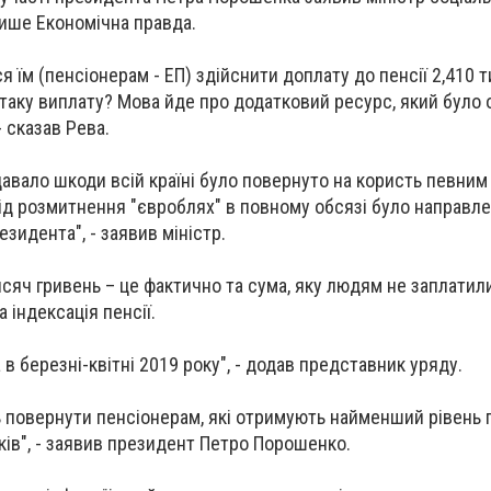
 пише Економічна правда.
я їм (пенсіонерам - ЕП) здійснити доплату до пенсії 2,410 
таку виплату? Мова йде про додатковий ресурс, який було 
- сказав Рева.
авало шкоди всій країні було повернуто на користь певним
ід розмитнення "євроблях" в повному обсязі було направлен
езидента", - заявив міністр.
исяч гривень – це фактично та сума, яку людям не заплатил
 індексація пенсії.
в березні-квітні 2019 року", - додав представник уряду.
повернути пенсіонерам, які отримують найменший рівень п
ків", - заявив президент Петро Порошенко.