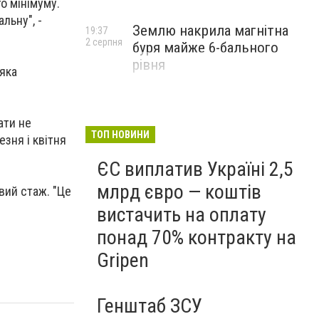
о мінімуму.
льну", -
Землю накрила магнітна
19:37
2 серпня
буря майже 6-бального
рівня
 яка
ати не
ТОП НОВИНИ
езня і квітня
ЄС виплатив Україні 2,5
млрд євро — коштів
овий стаж. "Це
вистачить на оплату
понад 70% контракту на
Gripen
Генштаб ЗСУ