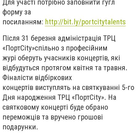
Для участі потрібно заповнити
гугл
форму за
посиланням:
http://bit.ly/portcitytalents
Після 31 березня адміністрація ТРЦ
«Порт
City
»
спільно з професійним
журі
оберуть
уча
сників концертів,
які
відбудуться протягом квітня та травня.
Фіналісти відбіркових
концертів
виступлять на святкуванні
5-го
Дня народження
ТРЦ «Порт
City
»
.
На
святковому концерт
і буде обрано
переможців та
вручено
грошові
подарунки.