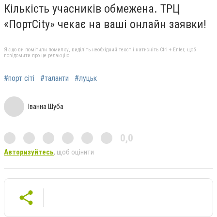
Кількість учасників обмежена. ТРЦ
«Порт
City
» чекає на ваші онлайн заявки!
Якщо ви помітили помилку, виділіть необхідний текст і натисніть Ctrl + Enter, щоб
повідомити про це редакцію
#порт сіті
#таланти
#луцьк
Іванна Шуба
0,0
Авторизуйтесь
, щоб оцінити