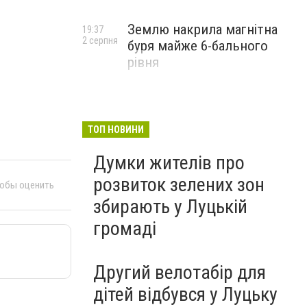
Землю накрила магнітна
19:37
2 серпня
буря майже 6-бального
рівня
ТОП НОВИНИ
Думки жителів про
розвиток зелених зон
тобы оценить
збирають у Луцькій
громаді
Другий велотабір для
дітей відбувся у Луцьку