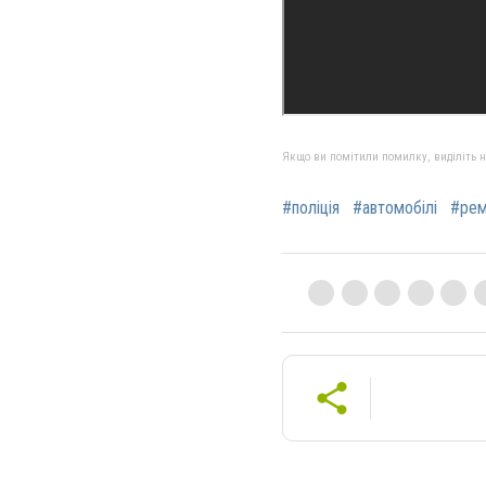
Якщо ви помітили помилку, виділіть нео
#поліція
#автомобілі
#рем