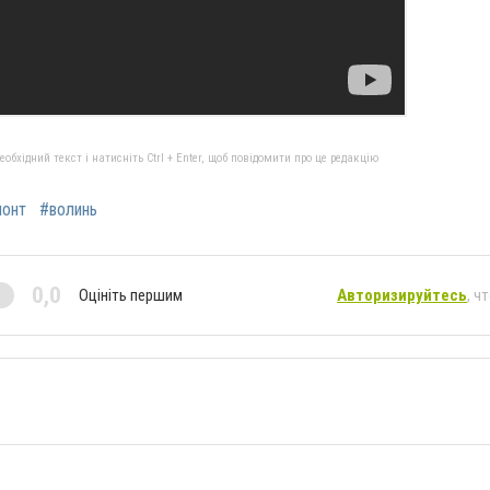
бхідний текст і натисніть Ctrl + Enter, щоб повідомити про це редакцію
онт
#волинь
0,0
Оцініть першим
Авторизируйтесь
, ч