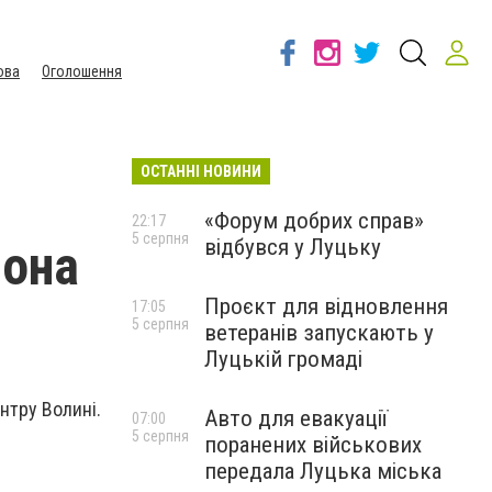
ова
Оголошення
ОСТАННІ НОВИНИ
«Форум добрих справ»
22:17
5 серпня
відбувся у Луцьку
йона
Проєкт для відновлення
17:05
5 серпня
ветеранів запускають у
Луцькій громаді
нтру Волині.
Авто для евакуації
07:00
5 серпня
поранених військових
передала Луцька міська