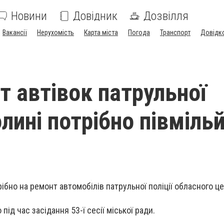
Новини
Довідник
Дозвілля
Вакансії
Нерухомість
Карта міста
Погода
Транспорт
Довідк
т автівок патрульної
олині потрібно півміль
ібно на ремонт автомобілів патрульної поліції обласного це
під час засідання 53-ї сесії міської ради.