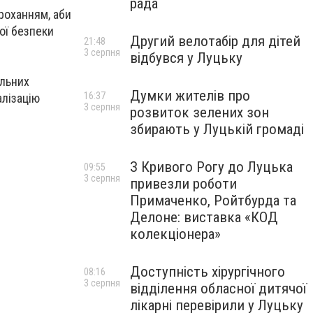
рада
роханням, аби
ої безпеки
Другий велотабір для дітей
21:48
3 серпня
відбувся у Луцьку
ульних
Думки жителів про
16:37
алізацію
3 серпня
розвиток зелених зон
збирають у Луцькій громаді
З Кривого Рогу до Луцька
09:55
3 серпня
привезли роботи
Примаченко, Ройтбурда та
Делоне: виставка «КОД
колекціонера»
Доступність хірургічного
08:16
3 серпня
відділення обласної дитячої
лікарні перевірили у Луцьку