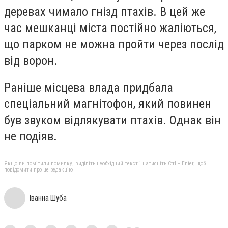
деревах чимало гнізд птахів. В цей же
час мешканці міста постійно жаліються,
що парком не можна пройти через послід
від ворон.
Раніше місцева влада придбала
спеціальний магнітофон, який повинен
був звуком відлякувати птахів. Однак він
не подіяв.
Якщо ви помітили помилку, виділіть необхідний текст і натисніть Ctrl + Enter, щоб
повідомити про це редакцію
Іванна Шуба