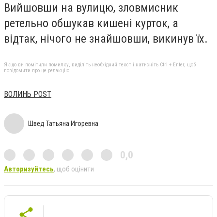
Вийшовши на вулицю, зловмисник
ретельно обшукав кишені курток, а
відтак, нічого не знайшовши, викинув їх.
Якщо ви помітили помилку, виділіть необхідний текст і натисніть Ctrl + Enter, щоб
повідомити про це редакцію
ВОЛИНЬ POST
Швед Татьяна Игоревна
0,0
Авторизуйтесь
, щоб оцінити