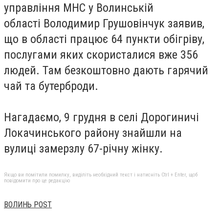
управління МНС у Волинській
області Володимир Грушовінчук заявив,
що в області працює 64 пункти обігріву,
послугами яких скористалися вже 356
людей. Там безкоштовно дають гарячий
чай та бутерброди.
Нагадаємо, 9 грудня в селі Дорогиничі
Локачинського району знайшли на
вулиці замерзлу 67-річну жінку.
Якщо ви помітили помилку, виділіть необхідний текст і натисніть Ctrl + Enter, щоб
повідомити про це редакцію
ВОЛИНЬ POST