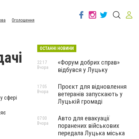
ова
Оголошення
ОСТАННІ НОВИНИ
дачі
«Форум добрих справ»
22:17
Вчора
відбувся у Луцьку
Проєкт для відновлення
17:05
Вчора
ветеранів запускають у
у сфері
Луцькій громаді
ляє
Авто для евакуації
07:00
Вчора
поранених військових
передала Луцька міська