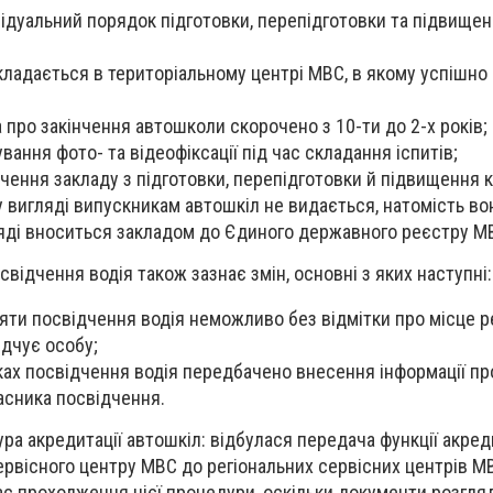
ідуальний порядок підготовки, перепідготовки та підвище
кладається в територіальному центрі МВС, в якому успішно
а про закінчення автошколи скорочено з 10-ти до 2-х років;
ання фото- та відеофіксації під час складання іспитів;
чення закладу з підготовки, перепідготовки й підвищення к
у вигляді випускникам автошкіл не видається, натомість во
яді вноситься закладом до Єдиного державного реєстру М
освідчення
водія також зазнає змін, основні з яких наступні:
яти посвідчення водія неможливо без відмітки про місце ре
ідчує особу;
ках посвідчення водія передбачено внесення інформації про
асника посвідчення.
ра акредитації автошкіл:
відбулася передача функції акред
сервісного центру МВС до регіональних сервісних центрів М
с проходження цієї процедури, оскільки документи розгля