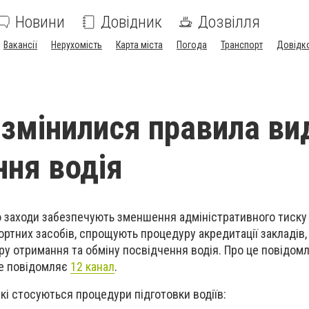
Новини
Довідник
Дозвілля
Вакансії
Нерухомість
Карта міста
Погода
Транспорт
Довідк
 змінилися правила ви
ння водія
 заходи забезпечують зменшення адміністративного тиску 
ортних засобів, спрощують процедуру акредитації закладів,
у отримання та обміну посвідчення водія. Про це повідом
це повідомляє
12 канал
.
які стосуються
процедури підготовки водіїв
: