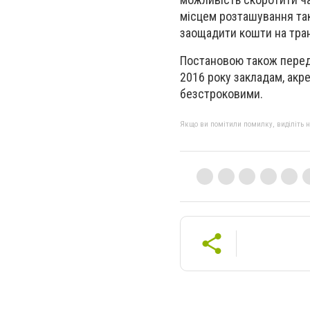
місцем розташування так
заощадити кошти на тра
Постановою також передб
2016 року закладам, ак
безстроковими.
Якщо ви помітили помилку, виділіть нео