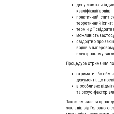
допускається індив
кваліфікації водіїв;
практичний іспит с
теоретичний іспит;
термін дії свідоцтв
можливість застосув
свідоцтво про закін
водіїв в паперовом
електронному вигл
Процедура отримання п
отримати або обмін
документі, що посв
в особливих відміт
та резус-фактор вл
Також змінилася
процеду
закладів від Головного 
можливість скоротити ча