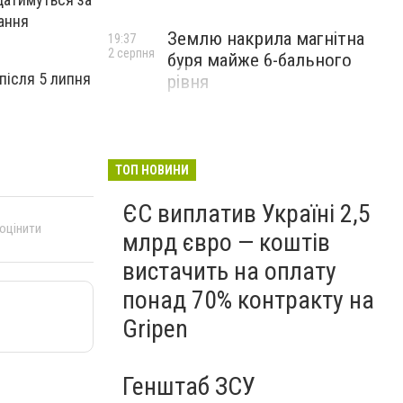
вання
Землю накрила магнітна
19:37
2 серпня
буря майже 6-бального
після 5 липня
рівня
ТОП НОВИНИ
ЄС виплатив Україні 2,5
 оцінити
млрд євро — коштів
вистачить на оплату
понад 70% контракту на
Gripen
Генштаб ЗСУ