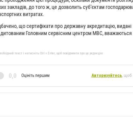
их закладів, до того ж, це дозволить суб’єктам господарю
нспортних витратах.
ачено, що сертифікати про державну акредитацію, видані 
редитованим Головним сервісним центром МВС, вважаються
бхідний текст і натисніть Ctrl + Enter, щоб повідомити про це редакцію
0,0
Оцініть першим
Авторизуйтесь
, щоб