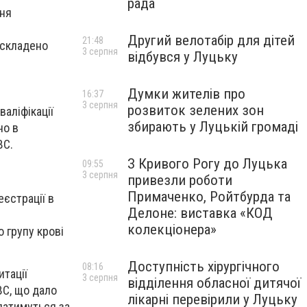
рада
ння
Другий велотабір для дітей
21:48
 складено
3 серпня
відбувся у Луцьку
Думки жителів про
16:37
3 серпня
розвиток зелених зон
валіфікації
збирають у Луцькій громаді
но в
ВС.
З Кривого Рогу до Луцька
09:55
3 серпня
привезли роботи
Примаченко, Ройтбурда та
єстрації в
Делоне: виставка «КОД
колекціонера»
 групу крові
Доступність хірургічного
08:16
итації
3 серпня
відділення обласної дитячої
ВС, що дало
лікарні перевірили у Луцьку
датимуться за