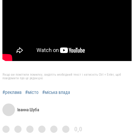
Якщо ви помітили помилку, виділіть необхідний текст і натисніть Ctrl + Enter, щоб
повідомити про це редакцію
#реклама
#місто
#міська влада
Іванна Шуба
0,0