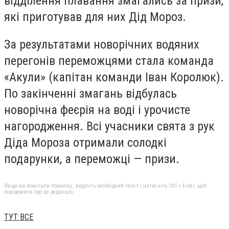
відділення плавання змагались за призи,
які приготував для них Дід Мороз.
За результатами новорічних водяних
перегонів переможцями стала команда
«Акули» (капітан команди Іван Королюк).
По закінченні змагань відбулась
новорічна феєрія на воді і урочисте
нагородження. Всі учасники свята з рук
Діда Мороза отримали солодкі
подарунки, а переможці — призи.
Якщо ви помітили помилку, виділіть необхідний текст і натисніть Ctrl + Enter, щоб
повідомити про це редакцію
ТУТ ВСЕ