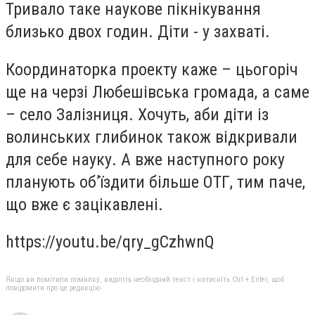
Тривало таке наукове пікнікування
близько двох годин. Діти - у захваті.
Координаторка проекту каже – цьогоріч
ще на черзі Любешівська громада, а саме
– село Залізниця. Хочуть, аби діти із
волинських глибинок також відкривали
для себе науку. А вже наступного року
планують об’їздити більше ОТГ, тим паче,
що вже є зацікавлені.
https://youtu.be/qry_gCzhwnQ
Якщо ви помітили помилку, виділіть необхідний текст і натисніть Ctrl + Enter, щоб
повідомити про це редакцію