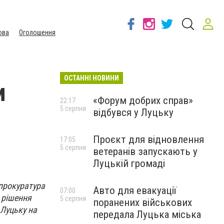
ова
Оголошення
ОСТАННІ НОВИНИ
и
«Форум добрих справ»
22:17
5 серпня
відбувся у Луцьку
Проєкт для відновлення
17:05
5 серпня
ветеранів запускають у
Луцькій громаді
 прокуратура
Авто для евакуації
07:00
 рішення
5 серпня
поранених військових
 Луцьку на
передала Луцька міська