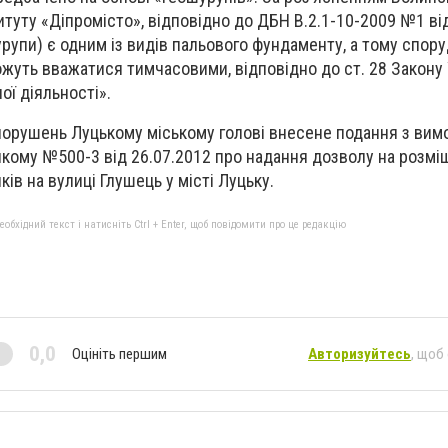
итуту «Діпромісто», відповідно до ДБН В.2.1-10-2009 №1 ві
урупи) є одним із видів пальового фундаменту, а тому споруд
ожуть вважатися тимчасовими, відповідно до ст. 28 Закону 
ої діяльності».
порушень Луцькому міському голові внесене подання з вим
кому №500-3 від 26.07.2012 про надання дозволу на розмі
ків на вулиці Глушець у місті Луцьку.
бхідний текст і натисніть Ctrl + Enter, щоб повідомити про це редакцію
0,0
Оцініть першим
Авторизуйтесь
, щоб