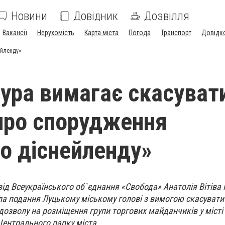
Новини
Довідник
Дозвілля
Вакансії
Нерухомість
Карта міста
Погода
Транспорт
Довідк
ейленду»
ура вимагає скасуват
про спорудження
о діснейленду»
ід Всеукраїнського об`єднання «Свобода» Анатолія Вітіва
ла подання Луцькому міському голові з вимогою скасувати
озволу на розміщення групи торгових майданчиків у місті
Центрального парку міста
.