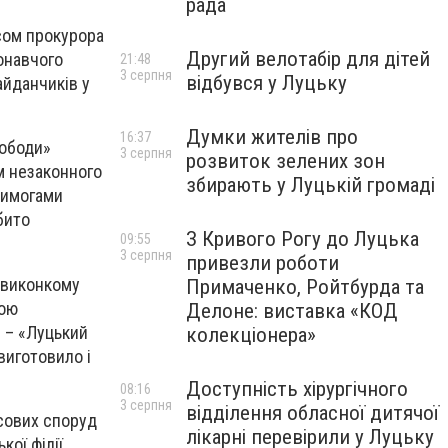
рада
исом прокурора
Другий велотабір для дітей
онавчого
21:48
3 серпня
відбувся у Луцьку
айданчиків у
Думки жителів про
16:37
вободи»
3 серпня
розвиток зелених зон
м незаконного
збирають у Луцькій громаді
 вимогами
бито
З Кривого Рогу до Луцька
09:55
3 серпня
привезли роботи
 виконкому
Примаченко, Ройтбурда та
сою
Делоне: виставка «КОД
 – «Луцький
колекціонера»
виготовило і
Доступність хірургічного
08:16
3 серпня
відділення обласної дитячої
асових споруд
лікарні перевірили у Луцьку
ої філії