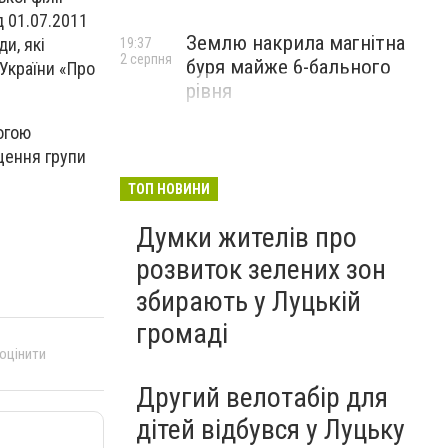
д 01.07.2011
Землю накрила магнітна
и, які
19:37
2 серпня
буря майже 6-бального
України «Про
рівня
огою
щення групи
ТОП НОВИНИ
Думки жителів про
розвиток зелених зон
збирають у Луцькій
громаді
 оцінити
Другий велотабір для
дітей відбувся у Луцьку