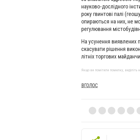
науково-дослідного інст
року гвинтові палі (геош
опираються на них, не м
регулювання містобудівн
На усунення виявлених 
скасувати рішення викон
літніх торгових майданчи
Якщо ви помітили помилку, виділіть нео
ВГОЛОС