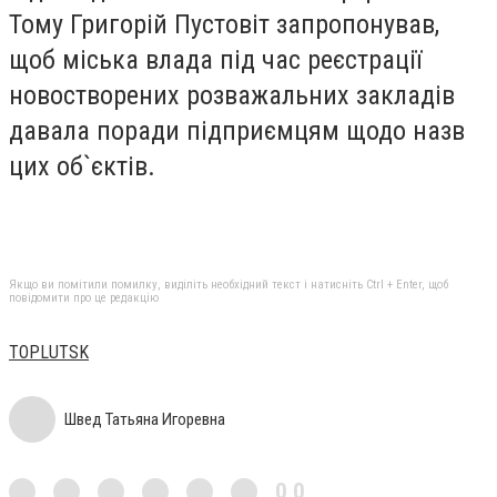
Тому Григорій Пустовіт запропонував,
щоб міська влада під час реєстрації
новостворених розважальних закладів
давала поради підприємцям щодо назв
цих об`єктів.
Якщо ви помітили помилку, виділіть необхідний текст і натисніть Ctrl + Enter, щоб
повідомити про це редакцію
TOPLUTSK
Швед Татьяна Игоревна
0,0