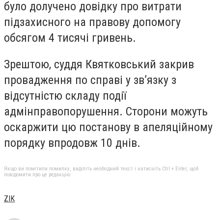
було долучено довідку про витрати
підзахисного на правову допомогу
обсягом 4 тисячі гривень.
Зрештою, суддя Квятковський закрив
провадження по справі у зв’язку з
відсутністю складу події
адмінправопорушення. Сторони можуть
оскаржити цю постанову в апеляційному
порядку впродовж 10 днів.
Якщо ви помітили помилку, виділіть необхідний текст і натисніть Ctrl + Enter, щоб
повідомити про це редакцію
ZIK