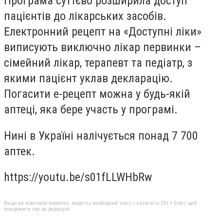
Програма суттєво розширила доступ
пацієнтів до лікарських засобів.
Електронний рецепт на «Доступні ліки»
виписують виключно лікар первинки –
сімейний лікар, терапевт та педіатр, з
якими пацієнт уклав декларацію.
Погасити е-рецепт можна у будь-якій
аптеці, яка бере участь у програмі.
Нині в Україні налічується понад 7 700
аптек.
https://youtu.be/s01fLLWHbRw
Якщо ви помітили помилку, виділіть необхідний текст і натисніть Ctrl + Enter, щоб
повідомити про це редакцію