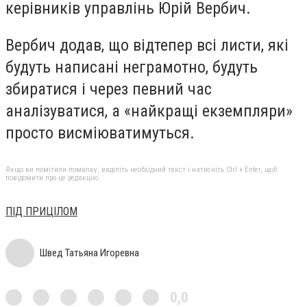
керівників управлінь Юрій Вербич.
Вербич додав, що відтепер всі листи, які
будуть написані неграмотно, будуть
збиратися і через певний час
аналізуватися, а «найкращі екземпляри»
просто висміюватимуться.
Якщо ви помітили помилку, виділіть необхідний текст і натисніть Ctrl + Enter, щоб
повідомити про це редакцію
ПІД ПРИЦІЛОМ
Швед Татьяна Игоревна
0,0