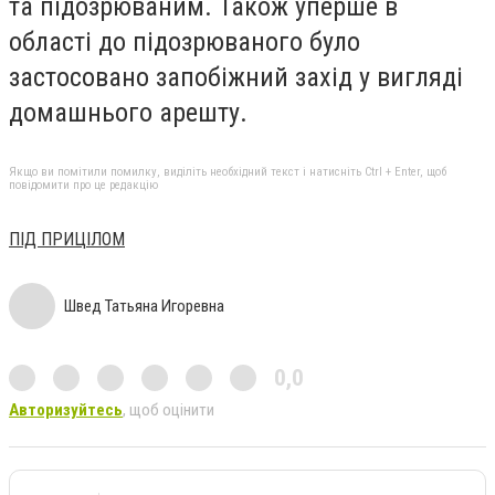
та підозрюваним. Також уперше в
області до підозрюваного було
застосовано запобіжний захід у вигляді
домашнього арешту.
Якщо ви помітили помилку, виділіть необхідний текст і натисніть Ctrl + Enter, щоб
повідомити про це редакцію
ПІД ПРИЦІЛОМ
Швед Татьяна Игоревна
0,0
Авторизуйтесь
, щоб оцінити