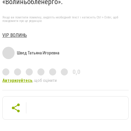
«Волиньобленерго».
Якщо ви помітили помилку, виділіть необхідний текст і натисніть Ctrl + Enter, щоб
повідомити про це редакцію
VIP ВОЛИНЬ
Швед Татьяна Игоревна
0,0
Авторизуйтесь
, щоб оцінити