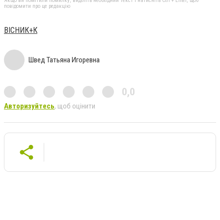
Якщо ви помітили помилку, виділіть необхідний текст і натисніть Ctrl + Enter, щоб
повідомити про це редакцію
ВІСНИК+К
Швед Татьяна Игоревна
0,0
Авторизуйтесь
, щоб оцінити