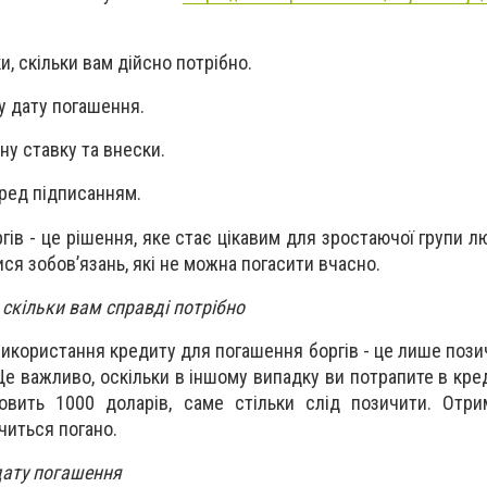
и, скільки вам дійсно потрібно.
у дату погашення.
ну ставку та внески.
еред підписанням.
гів - це рішення, яке стає цікавим для зростаючої групи 
ся зобов’язань, які не можна погасити вчасно.
 скільки вам справді потрібно
користання кредиту для погашення боргів - це лише позич
Це важливо, оскільки в іншому випадку ви потрапите в кре
овить 1000 доларів, саме стільки слід позичити. Отри
читься погано.
дату погашення