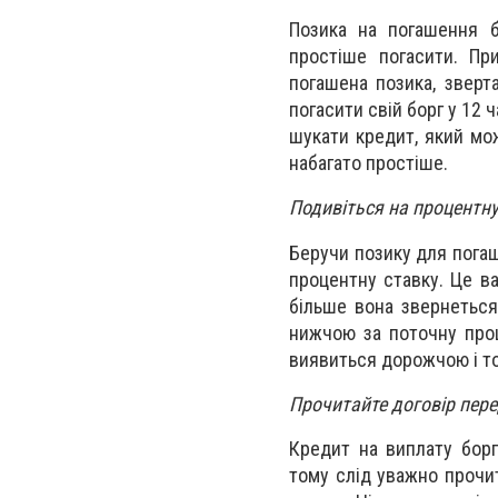
Позика на погашення б
простіше погасити. Пр
погашена позика, зверт
погасити свій борг у 12
шукати кредит, який мо
набагато простіше.
Подивіться на процентну
Беручи позику для погаш
процентну ставку. Це в
більше вона звернеться
нижчою за поточну проц
виявиться дорожчою і т
Прочитайте договір пер
Кредит на виплату борг
тому слід уважно прочи