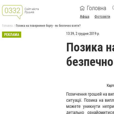
Головна
Афіша
Фотозвіти
Головна
Позика на повернення боргу - як безпечно взяти?
13:39, 2 грудня 2019 р.
РЕКЛАМА
Позика н
безпечно
Карт
Позичення грошей на вип
ситуації. Позика на вип
можете уникнути непр
детально ознайомити