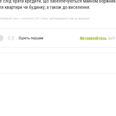
 не слід брати кредити, що забезпечуються майном боржник
и квартири чи будинку, а також до виселення.
бхідний текст і натисніть Ctrl + Enter, щоб повідомити про це редакцію
0,0
Оцініть першим
Авторизуйтесь
, щоб