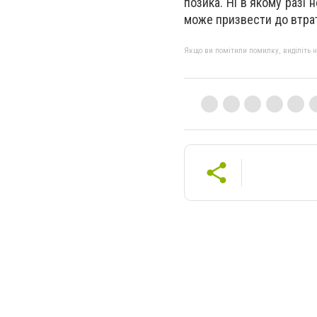
позика. Ні в якому разі
може призвести до втрат
Якщо ви помітили помилку, виділіть нео