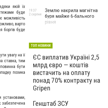
вдяки якій їх
Землю накрила магнітна
19:37
атежами буде
2 серпня
буря майже 6-бального
 є можливість
рівня
можливо, варто
я боргів буде
ТОП НОВИНИ
ти увагу на її
ЄС виплатив Україні 2,5
а ставка, тим
млрд євро — коштів
 повинна бути
вистачить на оплату
ипадку позика
понад 70% контракту на
Gripen
и установами,
Генштаб ЗСУ
к забезпечена