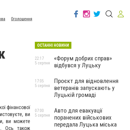
ова
Оголошення
ОСТАННІ НОВИНИ
к
«Форум добрих справ»
22:17
5 серпня
відбувся у Луцьку
Проєкт для відновлення
17:05
5 серпня
ветеранів запускають у
Луцькій громаді
кої фінансової
Авто для евакуації
07:00
истовуєте, ви
5 серпня
поранених військових
и, ви можете
передала Луцька міська
/
. Ось також