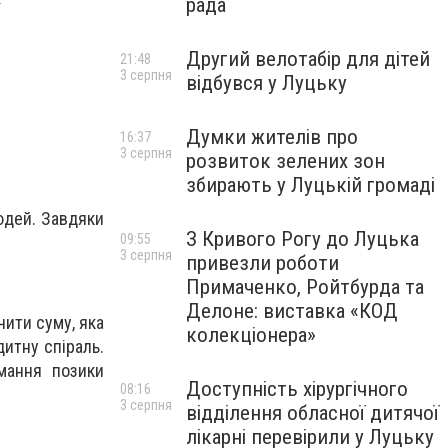
рада
Другий велотабір для дітей
21:48
3 серпня
відбувся у Луцьку
Думки жителів про
16:37
3 серпня
розвиток зелених зон
збирають у Луцькій громаді
людей. Завдяки
З Кривого Рогу до Луцька
09:55
3 серпня
привезли роботи
Примаченко, Ройтбурда та
Делоне: виставка «КОД
ити суму, яка
колекціонера»
дитну спіраль.
мання позики
Доступність хірургічного
08:16
3 серпня
відділення обласної дитячої
лікарні перевірили у Луцьку