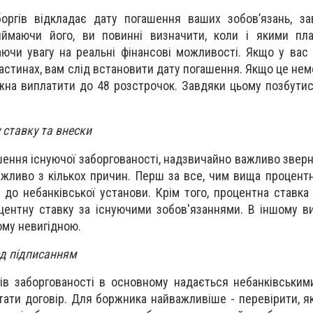
оргів відкладає дату погашення ваших зобов’язань, за
иймаючи його, ви повинні визначити, коли і якими пл
аючи увагу на реальні фінансові можливості. Якщо у вас
 частинах, вам слід встановити дату погашення. Якщо це не
жна виплатити до 48 розстрочок. Завдяки цьому позбутис
 ставку та внески
ення існуючої заборгованості, надзвичайно важливо зверну
ажливо з кількох причин. Перш за все, чим вища процентн
 до небанківської установи. Крім того, процентна ставка
ентну ставку за існуючими зобов'язаннями. В іншому в
ому невигідною.
ед підписанням
ів заборгованості в основному надається небанківським
тати договір. Для боржника найважливіше - перевірити, я