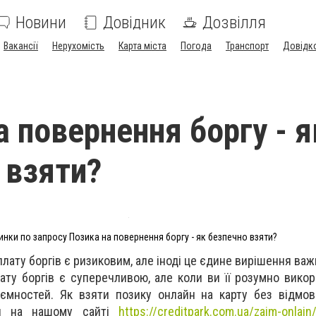
Новини
Довідник
Дозвілля
Вакансії
Нерухомість
Карта міста
Погода
Транспорт
Довідк
а повернення боргу - я
 взяти?
инки по запросу Позика на повернення боргу - як безпечно взяти?
лату боргів є ризиковим, але іноді це єдине вирішення важ
лату боргів є суперечливою, але коли ви її розумно викор
иємностей.
Як взяти
позику онлайн на карту
без відмов
ся на нашому сайті
https://creditpark.com.ua/zajm-onlajn