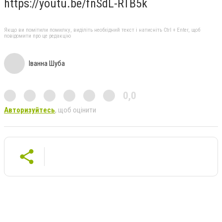
https://youtu.be/fnSdL-RTB5k
Якщо ви помітили помилку, виділіть необхідний текст і натисніть Ctrl + Enter, щоб
повідомити про це редакцію
Іванна Шуба
0,0
Авторизуйтесь
, щоб оцінити