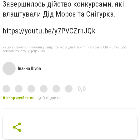
Завершилось дійство конкурсами, які
влаштували Дід Мороз та Снігурка.
https://youtu.be/y7PVCZrhJQk
Якщо ви помітили помилку, виділіть необхідний текст і натисніть Ctrl + Enter, щоб
повідомити про це редакцію
Іванна Шуба
0,0
Авторизуйтесь
, щоб оцінити