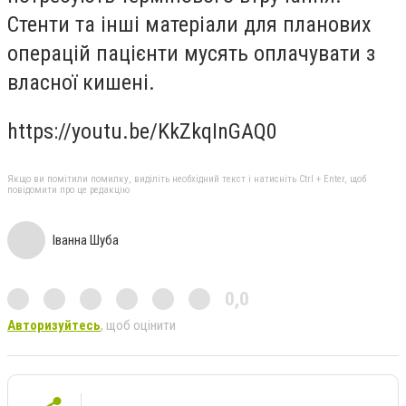
Стенти та інші матеріали для планових
операцій пацієнти мусять оплачувати з
власної кишені.
https://youtu.be/KkZkqInGAQ0
Якщо ви помітили помилку, виділіть необхідний текст і натисніть Ctrl + Enter, щоб
повідомити про це редакцію
Іванна Шуба
0,0
Авторизуйтесь
, щоб оцінити