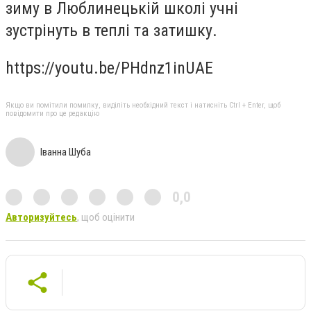
зиму в Люблинецькій школі учні
зустрінуть в теплі та затишку.
https://youtu.be/PHdnz1inUAE
Якщо ви помітили помилку, виділіть необхідний текст і натисніть Ctrl + Enter, щоб
повідомити про це редакцію
Іванна Шуба
0,0
Авторизуйтесь
, щоб оцінити