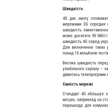
Швидкість
4G дає змогу споживат
мережами 3G середня ш
швидкість завантаженн
може досягати 90 Мбіт/
швидкість 4G серед украї
Для визначення таких р
понад 10 мільйонів тесті
Висока швидкість перед
улюбленого серіалу – з
дивитись телепрограми не
Ємність мережі
Стандарт 4G збільшує є
місцях, наприклад на ст
перешкода для комуніка