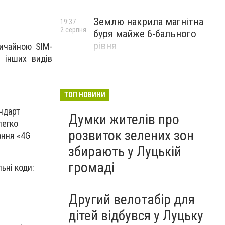
Землю накрила магнітна
19:37
2 серпня
буря майже 6-бального
рівня
вичайною SIM-
ж інших видів
ТОП НОВИНИ
ндарт
Думки жителів про
легко
розвиток зелених зон
ання «4G
збирають у Луцькій
громаді
ьні коди:
Другий велотабір для
дітей відбувся у Луцьку