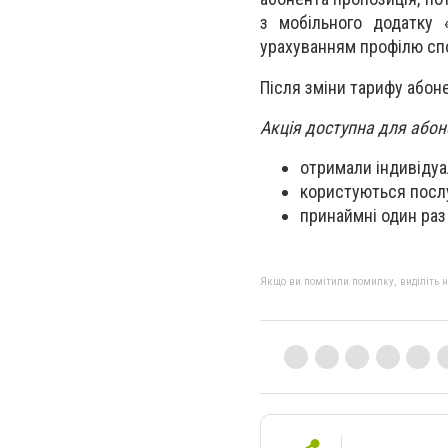
з мобільного додатку 
урахуванням профілю сп
Після зміни тарифу абон
Акція доступна для абоне
отримали індивідуа
користуються послу
принаймні один раз
Якщо ви помітили помилку, виділіть нео