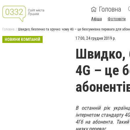
Головна
Афіша
Фотозвіти
Головна
Швидко, безпечно та зручно: чому 4G – це безсумнівна перевага для абон
17:00, 24 грудня 2019 р.
НОВИНИ КОМПАНІЙ
Швидко, 
4G – це 
абоненті
В останній рік україн
інтернетом стандарту 4G
4Гб на абонента. Такий
низку переваг.