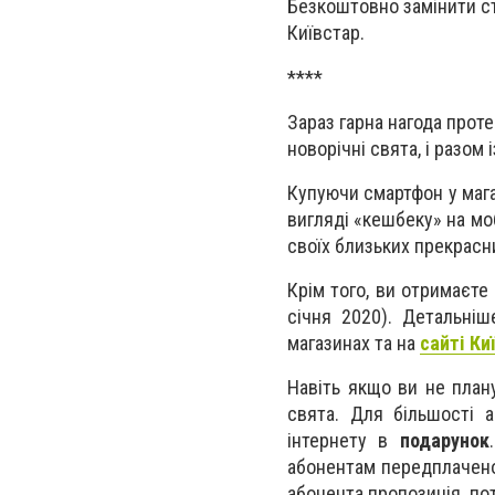
Безкоштовно замінити ст
Київстар.
****
Зараз гарна нагода прот
новорічні свята, і разом і
Купуючи смартфон у мага
вигляді «кешбеку» на мо
своїх близьких прекрасн
Крім того, ви отримаєте
січня 2020). Детальніш
магазинах та на
сайті Ки
Навіть якщо ви не план
свята. Для більшості а
інтернету в
подарунок
абонентам передплаченої
абонента пропозиція, по