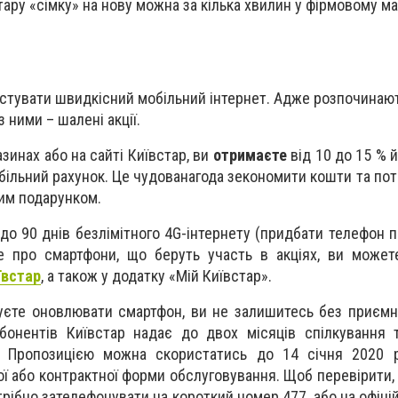
ару «сімку» на нову можна за кілька хвилин у фірмовому ма
естувати швидкісний мобільний інтернет. Адже розпочинаю
з ними – шалені акції.
зинах або на сайті Київстар, ви
отримаєте
від 10 до 15 % й
більний рахунок. Це чудованагода зекономити кошти та пот
им подарунком.
 до 90 днів безлімітного 4G-інтернету (придбати телефон 
е про смартфони, що беруть участь в акціях, ви может
ївстар
, а також у додатку «Мій Київстар».
уєте оновлювати смартфон, ви не залишитесь без приємн
бонентів Київстар надає до двох місяців спілкування 
. Пропозицією можна скористатись до 14 січня 2020 
 або контрактної форми обслуговування. Щоб перевірити, 
трібно зателефонувати на короткий номер 477, або на офіці