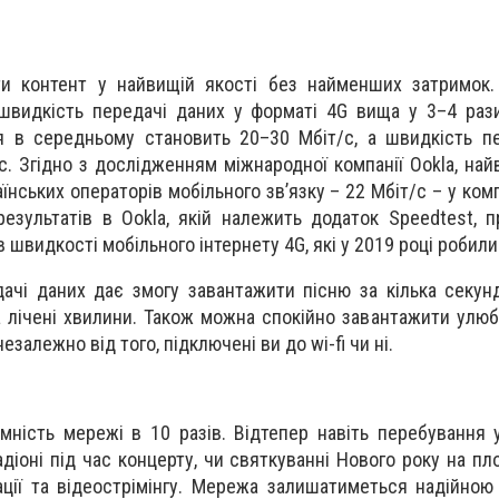
и контент у найвищій якості без найменших затримок. 
видкість передачі даних у форматі 4G вища у 3–4 рази
я в середньому становить 20–30 Мбіт/с, а швидкість п
с. Згідно з дослідженням міжнародної компанії Ookla, на
нських операторів мобільного зв’язку – 22 Мбіт/с – у комп
езультатів в Ookla, якій належить додаток Speedtest, п
в швидкості мобільного інтернету 4G, які у 2019 році робили 
ачі даних дає змогу завантажити пісню за кілька секунд,
а лічені хвилини. Також можна спокійно завантажити улюб
залежно від того, підключені ви до wi-fi чи ні.
мність мережі в 10 разів. Відтепер навіть перебування
адіоні під час концерту, чи святкуванні Нового року на пл
ції та відеострімінгу. Мережа залишатиметься надійною 