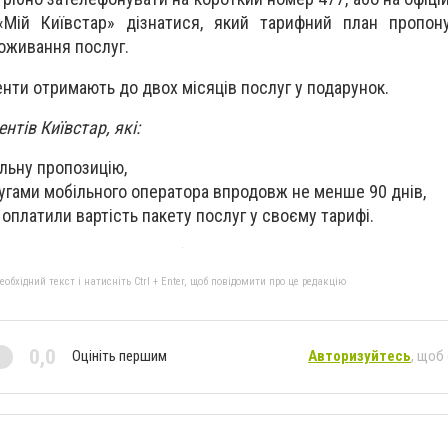
«Мій Київстар» дізнатися, який тарифний план пропон
оживання послуг.
енти отримають до двох місяців послуг у подарунок.
нтів Київстар, які:
льну пропозицію,
гами мобільного оператора впродовж не менше 90 днів,
 оплатили вартість пакету послуг у своєму тарифі.
бхідний текст і натисніть Ctrl + Enter, щоб повідомити про це редакцію
0,0
Оцініть першим
Авторизуйтесь
, щоб