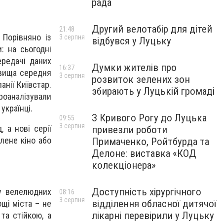
рада
Другий велотабір для дітей
21:48
Порівняно із
3 серпня
відбувся у Луцьку
: на сьогодні
ередачі даних
Думки жителів про
16:37
йвища середня
3 серпня
розвиток зелених зон
анії Київстар.
збирають у Луцькій громаді
роаналізували
українці.
З Кривого Рогу до Луцька
09:55
3 серпня
 а нові серії
привезли роботи
лене кіно або
Примаченко, Ройтбурда та
Делоне: виставка «КОД
колекціонера»
Доступність хірургічного
 у велелюдних
08:16
3 серпня
відділення обласної дитячої
ощі міста – не
лікарні перевірили у Луцьку
та стійкою, а