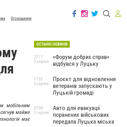
ова
Оголошення
ОСТАННІ НОВИНИ
ому
«Форум добрих справ»
22:17
5 серпня
відбувся у Луцьку
для
Проєкт для відновлення
17:05
5 серпня
ветеранів запускають у
Луцькій громаді
им мобільним
Авто для евакуації
07:00
а сягнув майже
5 серпня
поранених військових
ехнологія має
передала Луцька міська