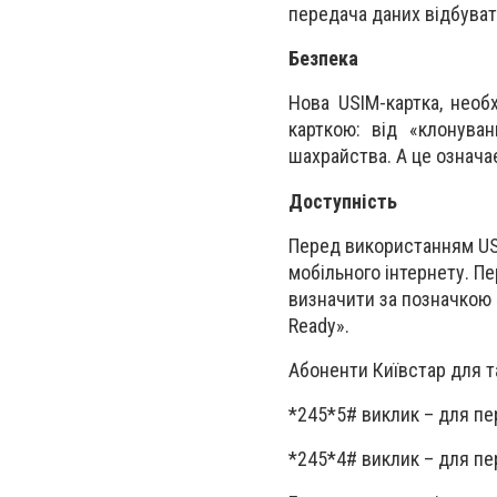
передача даних відбуват
Безпека
Нова USIM-картка, необ
карткою: від «клонува
шахрайства. А це означає
Доступність
Перед використанням US
мобільного інтернету. Пе
визначити за позначкою 
Ready».
Абоненти Київстар для та
*245*5# виклик – для пе
*245*4# виклик – для пе