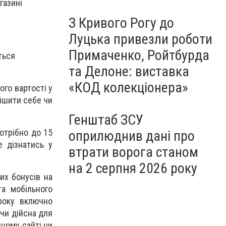
газині
З Кривого Рогу до
Луцька привезли роботи
Примаченко, Ройтбурда
ться
та Делоне: виставка
«КОД колекціонера»
ого вартості у
ішити себе чи
Генштаб ЗСУ
потрібно до 15
оприлюднив дані про
е дізнатись у
втрати ворога станом
на 2 серпня 2026 року
их бонусів на
та мобільного
року включно
чи дійсна для
йному сайті чи