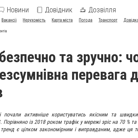
Новини
Довідник
Дозвілля
Вакансії
Нерухомість
Карта міста
Погода
Транспорт
Довідк
ентів
безпечно та зручно: ч
безсумнівна перевага 
в
ці почали активніше користуватись якісним та швидк
. Порівняно із 2018 роком трафік у мережі зріс на 70 % т
 тренд є цілком закономірним і виправданим, адже ця т