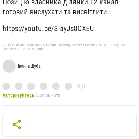
Позицію власника ділянки 12 канал
готовий вислухати та висвітлити.
https://youtu.be/S-ayJs8OXEU
Якщо ви помітили помилку, виділіть необхідний текст і натисніть Ctrl + Enter, щоб
повідомити про це редакцію
Іванна Шуба
0,0
Авторизуйтесь
, щоб оцінити