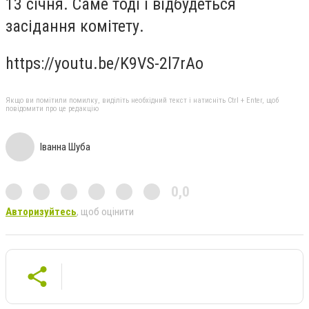
13 січня. Саме тоді і відбудеться
засідання комітету.
https://youtu.be/K9VS-2l7rAo
Якщо ви помітили помилку, виділіть необхідний текст і натисніть Ctrl + Enter, щоб
повідомити про це редакцію
Іванна Шуба
0,0
Авторизуйтесь
, щоб оцінити