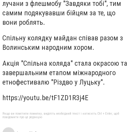
лучани з флешмобу "Завдяки тобі", тим
самим подякувавши бійцям за те, що
вони роблять.
Спільну колядку майдан співав разом з
Волинським народним хором.
Акція "Спільна коляда" стала окрасою та
завершальним етапом міжнародного
етнофестивалю "Різдво у Луцьку".
https://youtu.be/tF1ZD1R3j4E
Якщо ви помітили помилку, виділіть необхідний текст і натисніть Ctrl + Enter, щоб
повідомити про це редакцію