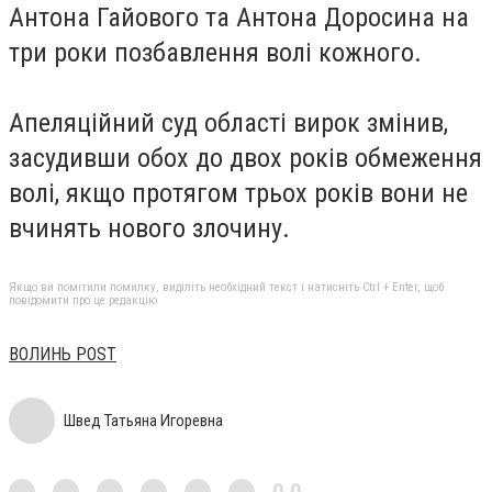
Антона Гайового та Антона Доросина на
три роки позбавлення волі кожного.
Апеляційний суд області вирок змінив,
засудивши обох до двох років обмеження
волі, якщо протягом трьох років вони не
вчинять нового злочину.
Якщо ви помітили помилку, виділіть необхідний текст і натисніть Ctrl + Enter, щоб
повідомити про це редакцію
ВОЛИНЬ POST
Швед Татьяна Игоревна
0,0